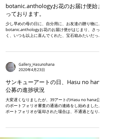
Gallery_Hasunohana
2020年4月27日
botanic.anthologyお花のお届け便始ま
っております。
少し早めの母の日に、自分用に、お友達の贈り物に。
botanic.anthologyお花のお届け便がはじまり、さっそ
く、いつも以上に喜んでくれた、宝石箱みたいだった
などとお声をいただおり、無事に届けられてよかった
という思いと、自粛が続くなか、不安な気持ちになっ
たり、ストレス...
Gallery_Hasunohana
2020年4月23日
サンキューアートの日、Hasu no hana
公募の進捗状況
大変遅くなりましたが、39アートのHasu no hana公募
のポートフォリオ審査の通過の連絡をし始めました。
ポートフォリオが返却された場合は、不通過となりま
す。 通過者には、個別に連絡をしはじめており、この