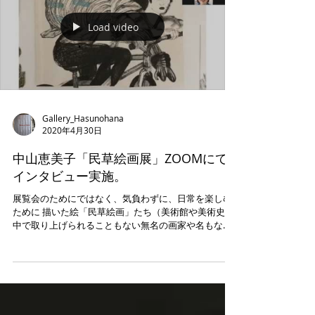
Load video
Gallery_Hasunohana
2020年4月30日
中山恵美子「民草絵画展」ZOOMにて
インタビュー実施。
展覧会のためにではなく、気負わずに、日常を楽しむ
ために 描いた絵「民草絵画」たち（美術館や美術史の
中で取り上げられることもない無名の画家や名もなき
作品たち）に驚きや発見、元気をもらうという中山恵
美子。 コロナ感染拡大防止のために、会場にアクセス
できない状態なので、...