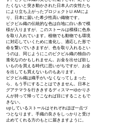
たくないと突き動かされた日本人の女性たち
により立ち上がったプロジェクトLI AMによ
り、日本に届いた希少性高い織物です。
ピクビル織の伝統的な色は白地に白い糸で模
様が入りますが、このストールは模様に色糸
を取り入れています。植物でも動物でも環境
に対応していくために進化し、適応した形で
命を繋いでいきますが、色を取り入れるとい
うのは、同じようにこのピクビル織の独自の
進化なのかもしれません。お金を出せば欲し
いものを買える時代に思いがちですが、お金
を出しても買えないものもあります。
ピクビル織は織手がいなくなってしまった
ら、もう手にすることはできません。日本と
グアテマラを行ききするディスマーゆかりさ
んが持って帰ってこなれば目にすることもで
きない。
upしているストールはそれぞれほぼ一点づ
つとなります。手織の良さをしっかりと受け
止めてくれる方のもとに届きますように。