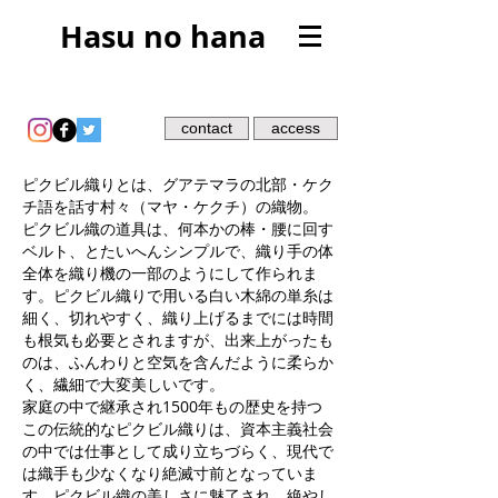
Hasu no hana
contact
access
ピクビル織りとは、グアテマラの北部・ケク
チ語を話す村々（マヤ・ケクチ）の織物。
ピクビル織の道具は、何本かの棒・腰に回す
ベルト、とたいへんシンプルで、織り手の体
全体を織り機の一部のようにして作られま
す。ピクビル織りで用いる白い木綿の単糸は
細く、切れやすく、織り上げるまでには時間
も根気も必要とされますが、出来上がったも
のは、ふんわりと空気を含んだように柔らか
く、繊細で大変美しいです。
家庭の中で継承され1500年もの歴史を持つ
この伝統的なピクビル織りは、資本主義社会
の中では仕事として成り立ちづらく、現代で
は織手も少なくなり絶滅寸前となっていま
す。ピクビル織の美しさに魅了され、絶やし