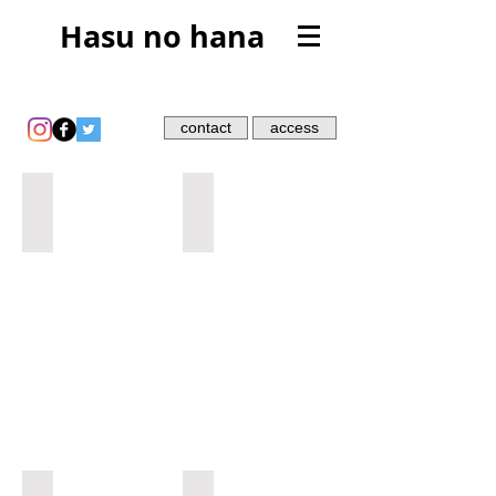
Hasu no hana
contact
access
アーサー・ファン個展「私の日常生活」
藤田道子展「formation」
寺村サチコ展「繰りかえさないリピート」
立原真理子展「帳と青」