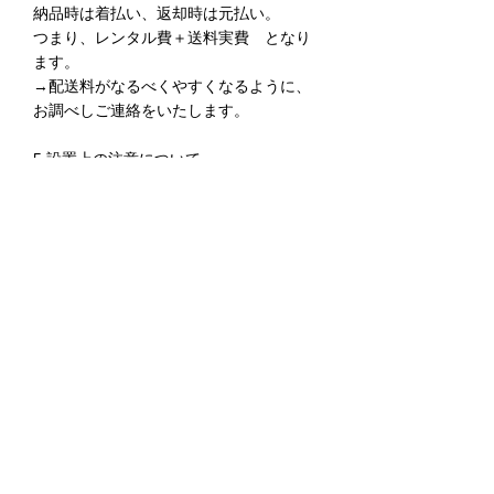
納品時は着払い、返却時は元払い。
つまり、レンタル費＋送料実費 となり
ます。
​→配送料がなるべくやすくなるように、
お調べしご連絡をいたします。
5.設置上の注意について
作品ページに詳細記載あり
6.作品買取について
気に入ったら作品の買取も可能です！買
取価格はお問い合わせください。
​※レンタルのみの作品も一部ございま
す。
7.著しく額に損傷があるときには、実費
をご請求することもございます。大切に
お取り扱いください。