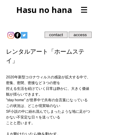
Hasu no hana
contact
access
レンタルアート「ホームステ
イ」
2020年新型コロナウィルスの感染が拡大する中で、
密集、密閉、密接など３つの密を
控える生活を続けていく日常は静かに、大きく価値
観が揺らいできます。
”stay home” が世界中で共有の合言葉になっている
この状況は、どこか現実味のない
SF小説の中に紛れ混んでしまったような地に足がつ
かない不安定な日々を送っている
ことと思います。
人が動けないなら物を動かす。