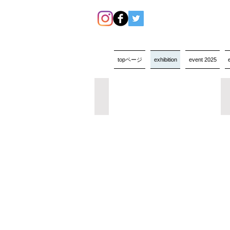
topページ
exhibition
event 2025
長坂絵夢展「fallen leves -corrosion-」