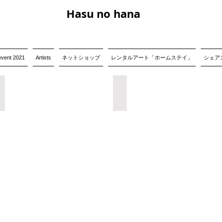
Hasu no hana
event 2021
Artists
ネットショップ
レンタルアート「ホームステイ」
シェアス
倉谷卓展「Photographic Violence」
宝槻稔 写真展「顔と貌 Face&shape