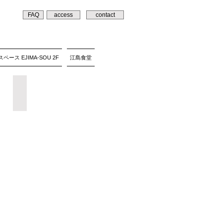
FAQ
access
contact
ペース EJIMA-SOU 2F
江島食堂
」
松下誠子展「Gun-zo」