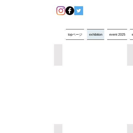
topページ
exhibition
event 2025
Akari Uragami展「NIKUTAI NO UMI」
モダン藝術写真展vol.1