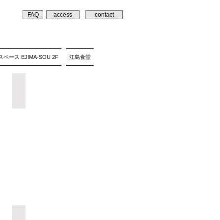
FAQ
access
contact
ペース EJIMA-SOU 2F
江島食堂
松下誠子「赦された庭」
内堀麻美「さじかげん」