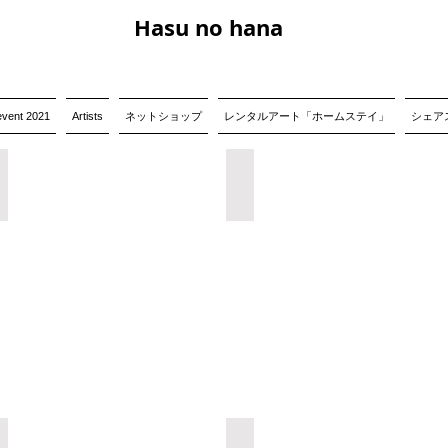
Hasu no hana
event 2021
Artists
ネットショップ
レンタルアート「ホームステイ」
シェアス
三田健志展「Explore on the contour line」
長坂絵夢展「border」
柵木愛子「あなたの世界にも誰かが宿る」
寺村サチコ展「Utopia」