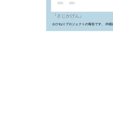
2014年7月2日
おひねりプロジェクト報告 
『さじかげん』
おひねりプロジェクトの報告です。 内堀麻美展『さじか
げん』 2014/6/14-7/1木曜定休日を除く会期16日間で お
ひねりいただいた総額は28,624円となりました。 
円をDM費として、 5,000円を搬入搬出費の一部として、
...