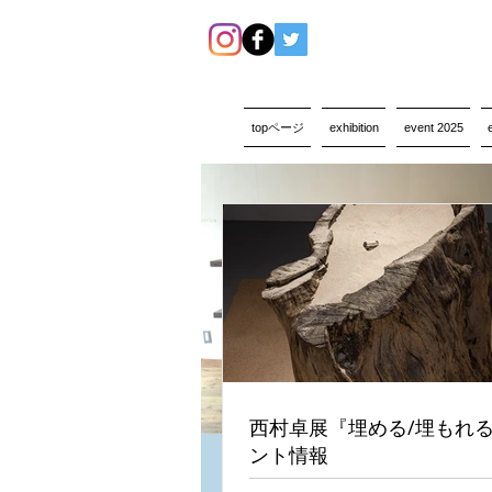
topページ
exhibition
event 2025
西村卓展『埋める/埋もれ
ント情報
Gallery_Hasunohana