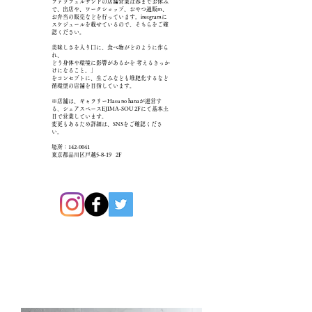
ファラフェルサンドの店舗営業は春までお休み
で、出店や、ワークショップ、おやつ通販m、
お弁当の販売などを行っています。instgramに
スケジュールを載せているので、そちらをご確
認ください。
美味しさを入り口に、食べ物がどのように作ら
れ、
どう身体や環境に影響があるかを 考えるきっか
けになること。」
をコンセプトに、生ごみなども堆肥化するなど
循環型の店舗を目指しています。
​※
店舗は、ギャラリーHasu no hanaが運営す
る、シェアスペースEJIMA-SOU 2Fにて基本土
日で営業しています。
変更もあるため詳細は、SNSをご確認くださ
い。
場所：142-0041
東京都品川区戸越5-8-19 2F