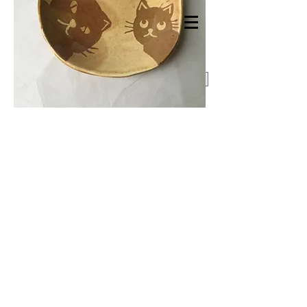
Hasu no hana
contact
access
日程：2019年8月10日（土）
時間：
1回目 13時〜15 時 残2名 ２回
目
15時〜 17時 満席キャンセル待ちの受
付は可。
講師：清水直子（陶芸家）
講座料：4,000円（お茶、ミニおやつ
付
き）
場所：品川区戸越5-8-19 Hasu no hana
2F
企画：江島ネオ
協力：Hasu no hana
内容：白と赤2色の土を使い、タタラ作り
でお皿を作ります。
土そのもので模様を作