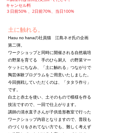
キャンセル料
３日前50% 、2日前70%、当日100%
土に触れる。
Hasu no hanaの社員猫 江島ネオ氏の企画
第二弾。
ワークショップと同時に開催される自然栽培
の野菜を育てる 手のひら厨人 の野菜マー
ケットに
ちなみ、「土に触れる」つながりで
陶芸体験プログラムをご用意いたしました。
今回挑戦していただくのは、「タタラ作り」
です。
白土と赤土を使い、土そのもので模様を作る
技法ですので、一回で仕上がります
。
講師の清水直子さんが子供造形教室で行った
ワークショップ内容となりますので、
​普段も
のづくりをされてない方でも、難しく考えず