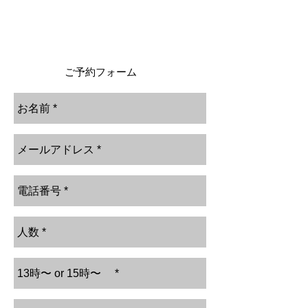
陶芸ワークショ
る技法ですので、一回で仕上がるワークショ
ップ
ップとなります。後日講師が焼いて完成した
ー猫用犬用オリ
ものをお渡しいたします。
ジナル食器を作
ろう
ご予約フォーム
2019/0
8/10