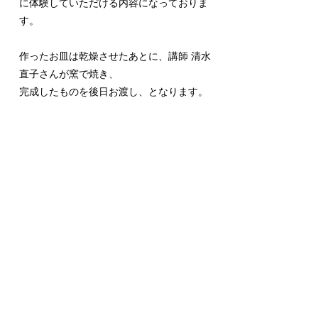
に体験していただける内容になっておりま
す。
作ったお皿は乾燥させたあとに、講師 清水
直子さんが窯で焼き、
完成したものを後日お渡し、となります。
猫のご飯、おやつなどを入れる食器作りを一
緒に行いましょう。
もちろん犬用でも、自分用でももちろん参加
可能です。
講師：清水直子さんについて
清水直子
東京在住。
2003年より陶芸を始める。動植物やきのこ
などをモチーフに、手びねりの器・オブジ
ェ・アクセサリーや
磁器への絵付け作品を制
作。