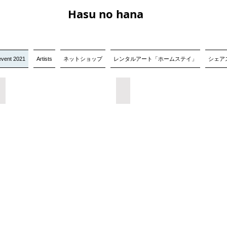
Hasu no hana
event 2021
Artists
ネットショップ
レンタルアート「ホームステイ」
シェアス
松本力個展関連プログラム
多摩川オープンアトリエ
ア
ニ
メ
ー
シ
ョ
ン
ワ
ー
ク
シ
ョ
ッ
プ