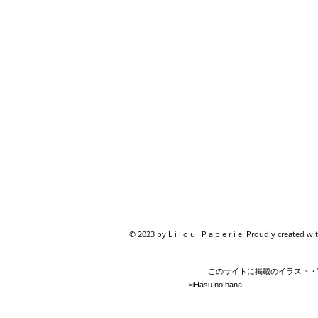
© 2023 by L i l o u P a p e r i e. Proudly created wi
このサイトに掲載のイラスト・写
Hasu no hana
©