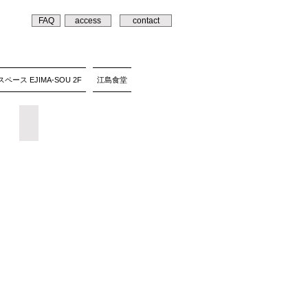
FAQ
access
contact
ペース EJIMA-SOU 2F
江島食堂
le cocon"白いかばんと小物”