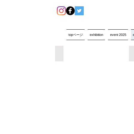
topページ
exhibition
event 2025
the art fair +plus-ultra 2015