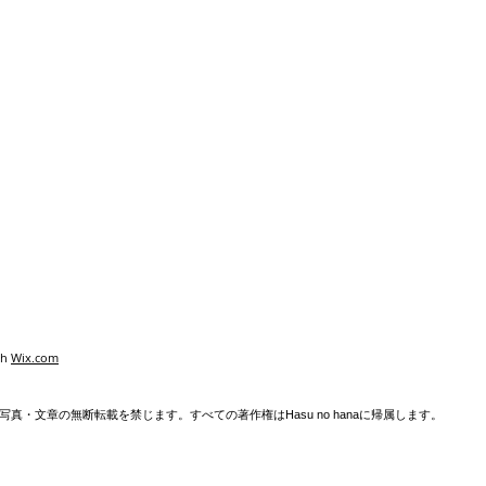
th
Wix.com
真・文章の無断転載を禁じます。すべての著作権はHasu no hanaに帰属します。