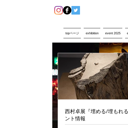
topページ
exhibition
event 2025
西村卓展『埋める/埋もれ
ント情報