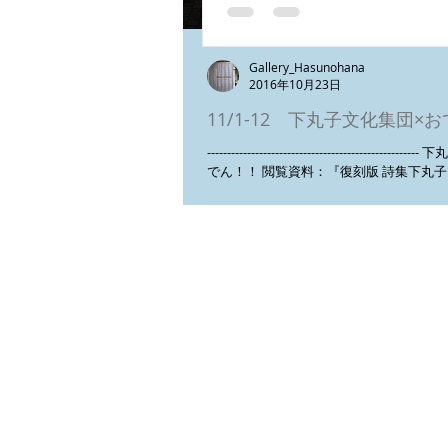
Gallery_Hasunohana
2016年10月23日
11/1-12 下丸子文化集団×
----------------------------------------------
でん！！ 閲覧資料：『復刻版 詩集下丸子
親信著書 「下丸子文化集団とその時代一
クル文化運動の光芒」 Food:おでん...