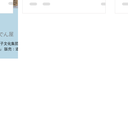
おでん屋
------- 下丸子文化集団×お
』 販売：道場
九五〇年代サー