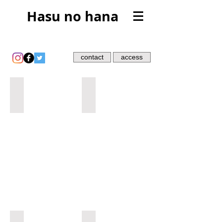
Hasu no hana
contact
access
堀田千尋個展「Clean the house by using dogs
松本力個展「48 So It Gose.」
マダジュンコ展「泳ぐ」
モダン藝術写真展vol.2