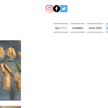
topページ
exhibition
event 2025