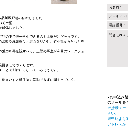
ーーーーーーーーーーーーーーー
の木から品川区戸越の移転しました。
べて土壁。
を解体しました。
材料の中で唯一再生できるのも土壁だけだそうです。
の漆喰や繊維壁など表面を剥がし、竹小舞からそっと剥
の魅力を再確認すべく、土壁の再生が今回のワークショ
発酵させてつくります。
すことで割れにくなっているそうです。
、乾きだすと微生物も活動できずに固まっていく。
●お申込み
のメールを
※携帯メー
さい。
※申込より
アドレスが