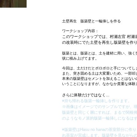
土壁再生 版築壁と一輪挿しを作る
ワークショップ内容：
このワークショップでは、村瀬左官 村瀬道良
の改装時にでた土壁を再生し版築壁を作
版築とは、
版築とは、土を建材に用い、強く
状に積み上げてます。
今回は、土だけだとポロポロと手についてし
また、突き固める土は大変重いため、一部叩
本来の版築壁はセメントを加えることはないの
いうことになりますが、なかなか貴重な体験
さらに体験だけではなく...
◉持ち帰れる版築一輪挿しを作ります。
※画像はイメージでのサンプルですが、
版築壁と同じく層にすれば、まるで関根伸夫
のようなモノ派的版築一輪挿しになるは
◉版築壁はHasu no hanaの茶室部
れ茶室が完成します。版築壁を見ながら