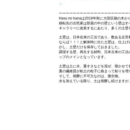
す。
ーーーーーーーーーーーーーーーーーーーー
Hasu no hanaは2018年秋に大田区鵜
移転先の古民家は部屋の中の壁という壁はす
ギャラリーに改装するにあたり、多くの土壁
土壁は、日本在来の工法であり、数ある左官
ならば！！！と解体時に出た土壁は、仕上げ
がし、土壁だけを保存しておきました。
調湿する壁、再生する材料、日本古来の工法
ップのメインとなっています。
土壁は土に水、藁すさなどを混ぜ、寝かせて
藁の繊維質が粘土の粒子に絡まって粘りを増
そして、発酵に不可欠なのは、微生物。
水を加えている限り、土は発酵し続けますが