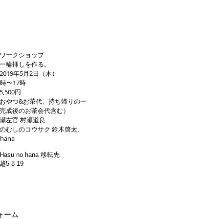
ワークショップ
一輪挿しを作る。
2019年5月2日（木）
時〜17時
,500円
おやつ&お茶代、持ち帰りの一
完成後のお茶会代含む）
瀬左官 村瀬道良
のむしのコウサク 鈴木啓太、
 hana
su no hana 移転先
5-8-19
ォーム