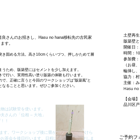
土壁再生
さんのお招きし、Hasu no hana移転先の古民家
版築壁と
ります。
開催日：
時間：10
突き固める方法。高さ10cmくらいづつ、押しかためて層
参加費：5
（お昼、
まうため、版築壁にはセメントを少し加えます。
輪挿し、
きで行い、実用性高い塗り版築の体験も行います。
協力：村
で、正確に言うと今回のワークショップは”版築風”と
主催：み
となることと思います。ぜひご参加ください。
Hasu no
【会場】Ha
​品川区戸越
現物は試験管を使います。
さんの「位相 – 大地」
ず！！
分に作ります。ワークショップ後に畳が入り、蔵扉がつけら
ご予約フ
のお茶会を後日行います。日程はおってお知らせしま