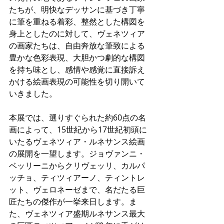
たちが、明快なデッサンに基づき丁寧
に筆を重ねる着彩、整然とした構図を
身上としたのに対して、ヴェネツィア
の画家たちは、自由奔放な筆致による
豊かな色彩表現、大胆かつ劇的な構図
を持ち味とし、感情や感覚に直接訴え
かける絵画表現の可能性を切り開いて
いきました。
本展では、選りすぐられた約60点の名
画によって、15世紀から17世紀初頭に
いたるヴェネツィア・ルネサンス絵画
の展開を一望します。ジョヴァンニ・
ベッリーニからクリヴェッリ、カルパ
ッチョ、ティツィアーノ、ティントレ
ット、ヴェロネーゼまで、名だたる巨
匠たちの傑作が一挙来日します。ま
た、ヴェネツィア盛期ルネサンス最大