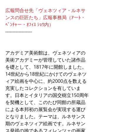
広報問合せ先「
ヴェネツィア・ルネサ
ンスの巨匠たち」広報事務局
（ｱーﾄ・
ﾍﾞﾝﾁｬー・ｵﾌｨｽ ｼｮｳ内）
------------------
アカデミア美術館は、ヴェネツィアの
美術アカデミーが管理していた諸作品
を礎として、1817年に開館しました。
14世紀から18世紀にかけてのヴェネツ
ィア絵画を中心に、約2000点を数える
充実したコレクションを有していま
す。日本とイタリアの国交樹立150周年
を契機として、このたび同館の所蔵品
による本邦初の展覧会が実現する運び
となりました。テーマは、ルネサンス
期のヴェネツィア絵画です。ルネサン
ス発祥の地であるフィレンツェの画家