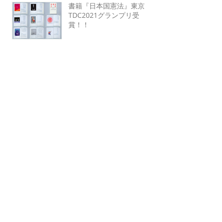
書籍『日本国憲法』東京
TDC2021グランプリ受
賞！！
お正月のしめ縄飾りと、自然
栽培野菜セット
読書週間 学割やります！
【シェアスペース EJIMA-
SOU 2F】