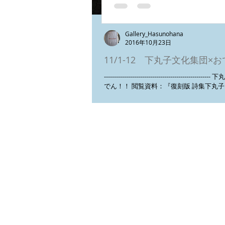
Gallery_Hasunohana
2016年10月23日
11/1-12 下丸子文化集団×
----------------------------------------------
でん！！ 閲覧資料：『復刻版 詩集下丸子
親信著書 「下丸子文化集団とその時代一
クル文化運動の光芒」 Food:おでん...