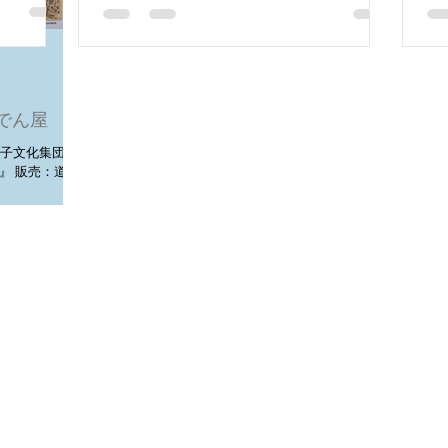
おでん屋
------- 下丸子文化集団×お
』 販売：道場
九五〇年代サー