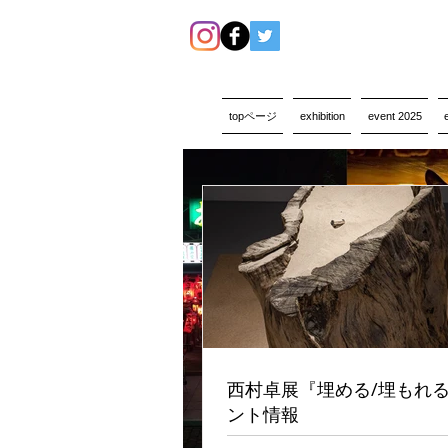
topページ
exhibition
event 2025
西村卓展『埋める/埋もれ
ント情報