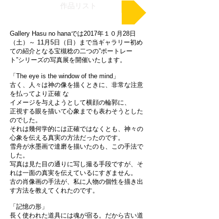
作品リスト
Gallery Hasu no hanaでは2017年１０月28日
（土）～ 11月5日（日）まで当ギャラリー初め
ての紹介となる宝槻稔の二つの”ポートレー
ト”シリーズの写真展
を開催いたします。
「The eye is the window of the mind」
古く、人々は神の像を描くときに、非常な注意
を払ってより正確 な
イメージを与えようとして横顔の輪郭に、
正視する眼を描いて心象までも表わそうとした
のでした。
それは幾何学的には正確ではなくとも、神々の
心象を伝える真実の方法だったのです。
雪舟が水墨画で達磨を描いたのも、この手法で
した。
写真は見た目の通りに写し撮る手段ですが、そ
れは一面の真実を伝えているにすぎません。
古の肖像画の手法が、私に人物の個性を描き出
す方法を教えてくれたのです。
「記憶の形」
長く使われた道具には魂が宿る。だから古い道