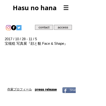
Hasu no hana
contact
access
2017 / 10 / 28 - 11 / 5
宝槻稔 写真展『顔と貌 Face & Shape
』
会期：2017年10月28日（土）～11月5日
（日）
時間：月・火・土・日 12：00～18：00
水・金 15:00〜22:00
木曜日休み
入場料：400円 高校生以下無料
press release
作家プロフィール
Share