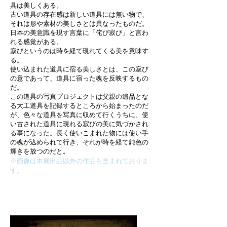
具は美しくある。
古い道具の存在感は新しい道具には無い物で、
それは形や素材の美しさとは異なったものだ。
日本の美意識を現す言葉に「侘び寂び」と言わ
れる感覚がある。
寂びというのは時を経て現れてくる美を意味す
る。
使い込まれた道具に宿る美しさとは、この寂び
の意であって、道具に宿った魂を反映するもの
だ。
この道具の写真プロジェクトは父親の遺品とな
る大工道具を記録するところから始まったのだ
が、色々な道具を写真に収めて行くうちに、使
い古された道具に現れる寂びの美に気づかされ
る事になった。長く使いこまれた物には使い手
の魂が込められて行き、それが時を経て鈍色の
輝きを放つのだと。
※画像は本展出品以外の作品も含まれておりま
す。