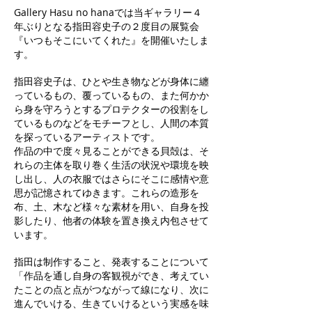
Gallery Hasu no hanaでは当ギャラリー４
年ぶりとなる指田容史子の２度目の展覧会
『いつもそこにいてくれた』を開催いたしま
す。
指田容史子は、ひとや生き物などが身体に纏
っているもの、覆っているもの、また何かか
ら身を守ろうとするプロテクターの役割をし
ているものなどをモチーフとし、人間の本質
を探っているアーティストです。
作品の中で度々見ることができる貝殻は、そ
れらの主体を取り巻く生活の状況や環境を映
し出し、人の衣服ではさらにそこに感情や意
思が記憶されてゆきます。これらの造形を
布、土、木など様々な素材を用い、自身を投
影したり、他者の体験を置き換え内包させて
います。
指田は制作すること、発表することについて
「作品を通し自身の客観視ができ、考えてい
たことの点と点がつながって線になり、次に
進んでいける、生きていけるという実感を味