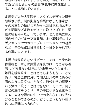
である”美しさとその裏側”を見事に内在化させ
ることに成功しています。
多摩美術大学大学院テキスタイルデザイン研究
領域修了後、制作拠点を群馬に移した作家は、
その素材との結びつきからも注目され
地元テレ
ビや新聞など多数メディアに取り上げられ、活
動の幅も年々広がっています。
また個展に加え
国内外でのグループ展参加、また2015年には大
阪タカシマヤのカラープロモーションでの起用
など、
その活躍は目覚ましく一目をおかれてい
る作家の１人です。
本展『繰り返さないリピート』では、自身の制
作過程と日常との共通項を
見つけ、そこから着
想した”容赦ない目覚め”の発表をいたします。
毎日を繰り返すことはどうしようもないことで
あり、社会全体において個人は川の中にある小
石のように目立つことなく、
時代やその環境と
いう流れに抗うことはできない。そこで、同じ
形状の立体をつくり、その中に小さな変化をつ
くる。
大きな流れの中でその小さなものを見つ
けることができるのか、どうしようもない繰り
返しに意味はあるのか。