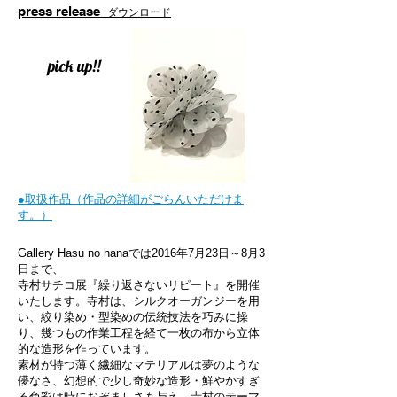
press release
ダウンロード
pick up!!
●取扱作品（作品の詳細がごらんいただけま
す。）
Gallery Hasu no hanaでは
2016年7月23日～8月3
日まで、
寺村サチコ展『繰り返さないリピート』
を開催
いたします。
寺村は、シルクオーガンジーを用
い、絞り染め・型染めの伝統技法を巧みに操
り、幾つもの作業工程を経て
一枚の布から立体
的な造形を作っています。
素材が持つ薄く繊細なマテリアルは夢のような
儚なさ、幻想的で少し奇妙な造形・鮮やかすぎ
る色彩は時に
おぞましさも与え、寺村のテーマ