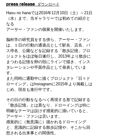
press release
ダウンロード
Hasu no hanaでは2016年12月10日（土）～21日
（水）まで、当ギャラリーでは初めての紹介と
なる
アーサー・ファンの個展を開催いたします。
脳科学の研究員をする傍ら、アーサー・ファン
は、１日の行動の通過点として駅名、店名、バ
ス停名、公園などを記録する「散歩記憶」プロ
ジェクトをほぼ毎日遂行し、2013年より散歩に
まつわる記憶を卵の殻にラインで描き、インス
タレーションや平面作品として発表していま
す。
また同時に通勤中に描くプロジェクト「日々ド
ローイング」はlnstagramに2015年より掲載しは
じめ、現在も進行中です。
その日の行動をなるべく再現する形で記録する
「散歩記憶」とは異なり、ドローイングは特に
明確なテーマは設けず感覚的に描いていると、
アーサー・ファンは言います。
感覚的に（無意識に）描かれるドローイング
と、意識的に記録する散歩記憶や、そこから回
想される出来事との関係性。