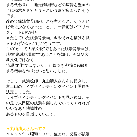
する代わりに、地元商店街などの広告を壁画の
下に掲示させてもうらという形で広まったそう
です。
改めて銭湯背景画のことを考えると、そうえい
ば最近少なくなった、と。。
一昔前はパブリッ
クアートの役割も
果たしていた銭湯背景画。今やそれを描ける職
人もわずか3人だけだそうです。
この"かつて大衆文化"でもあった銭湯背景画は,
現在"絶滅危惧種"であることを知り、もはや大
衆文化ではなく、
”伝統文化”ではないか、と気づき皆様にも紹介
する機会を作りたいと思いました。
そして、
銭湯絵師 丸山清人
さんをお招きし、
富士山のライブペインティングイベント開催を
決定しました。
ライブペインティングイベントを見た後は、そ
の足で大田区の銭湯を楽しんでいってくれれば
いいなあと地域性の
あるものを目指しています。
▼丸山清人さんって？
１９３５年（昭和１０年）生まれ。父親が銭湯