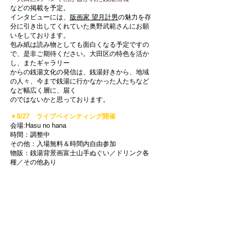
などの掲載を予定。
インタビューには、
版画家 望月計男
の魅力を存
分に引き出してくれていた
奥野武範さんに
お願
いをしております。
包み紙は読み物としても面白くなる予定ですの
で、是非ご期待ください。
大田区の特色を活か
し、またギャラリー
から
の
銭湯文化の発信は、銭湯好きから、地域
の人々、今まで銭湯に行かなかった人たちなど
など幅広く層に、
届く
のではないかと
思っております。
▼8/27 ライブペインティング開催
会場:Hasu no hana
時間：調整中
その他：入場無料＆時間内自由参加
物販：銭湯背景画富士山手ぬぐい／ドリンク各
種／その他あり