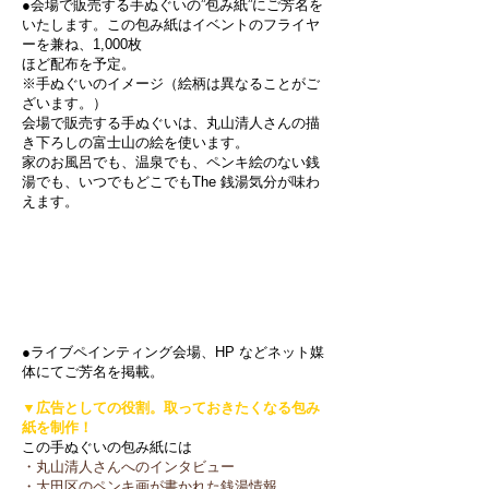
●会場で販売する手ぬぐいの”包み紙”にご芳名を
いたします。この包み紙はイベントのフライヤ
ーを兼ね、
1,000枚
ほど
配布を予定。
※手ぬぐいのイメージ（絵柄は異なることがご
ざいます。）
会場で販売する手ぬぐいは、丸山清人さんの描
き下ろしの富士山の絵を使います。
家のお風呂でも、温泉でも、ペンキ絵のない銭
湯でも、いつでもどこでもThe 銭湯気分が味わ
えます。
●ライブペインティング会場、HP などネット媒
体にてご芳名を掲載。
▼広告としての役割。取っておきたくなる包み
紙を制作！
この手ぬぐいの包み紙には
・丸山清人さんへのインタビュー
・大田区のペンキ画が書かれた銭湯情報