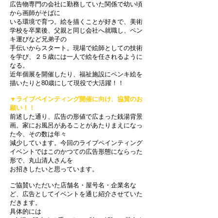
広告物専門の会社に勤務していた関係で幼い頃
から画師がそばに
いる環境で育つ。絵を描くことが好きで、美術
学校を卒業後、父親と同じ会社へ就職し、ペン
キ運びなど兄弟子の
手伝いからスタート。現場で絵師としての技術
を学び、２５歳には一人で絵を任されるように
なる。
近年個展を開催したり、福祉施設にペンキ絵を
描いたりと80歳にして現役で大活躍！！
▼ライブペインティング開催に向け、協賛のお
願い！！
前述した通り、広告の形値で広まった銭湯背景
画。家にお風呂があることがあたりまえになっ
た今、その数は年々
減少しています。
今回のライブペインティング
イベントではこのかつての広告形態に
ならった
形で、
丸山清人さん
を
お招きしたいと思っています。
ご協賛いただいた店舗名・屋号名・企業名な
ど、広告としてイベントを通じ紹介させていた
だきます。
具体的には