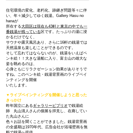
住宅環境の変化、老朽化、跡継ぎ問題等々に伴
い、年々減少してゆく銭湯。Gallery Hasu no
hanaが
所在する
大田
区は現在も43軒と東京の中
でも一
番銭湯が
残って
いる
区です。たっぷりの湯に浸
かるだけでなく、
サウナや露天風呂あり、さらに16軒の銭湯では
天然温泉
も楽しむことができるのです。
そして忘れてはならないのが、銭湯をいえばペ
ンキ絵！！大きな湯船に入り、富士山の雄大な
姿を眺めるのは、
心身ともにリラクゼーション効果がありそうで
すね。このペンキ絵・銭湯背景画のライブペイ
ンティングを開催
いたします。
▼ライブペインティングを開催しようと思った
きっかけ
昨年国立にある
ギャラリービブリオ
で
銭湯絵
師 丸山清人さんの個展を拝見し、在廊してい
た丸山さんに
色々お話を聞くことができました。銭湯背景画
の全盛期は1970年代、広告会社が浴場壁画を無
料で銭湯へ提供