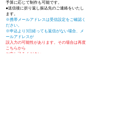
予算に応じて制作も可能です。
●送信後に折り返し振込先のご連絡をいたし
ます。
※携帯メールアドレスは受信設定をご確認く
ださい。
※申込より3日経っても返信がない場合、メ
ールアドレスが
誤入力の可能性があります。その場合は再度
こちらから
お申し込みください。
⇒
hasucafe@sw.sub.jp
●銀行振込完了後に正式に受注確定となりま
す。
振込先、納品日など返信メールにてお知らせ
します。
ペンケー
カードケー
通帳入
ス
ス
れ