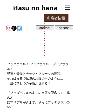
時間：
14時〜 20時 マーケット
Hasu no hana
オーガニック野菜、フェアトレードドライフ
ルーツ、ヴィーガンマフィン
& 南インドカレー！！
出店者情報
18時〜21時15分
contact
access
出張マリデリ「ブッダボウルお食事会(本付
き)」
「ブッダボウル
①18時〜19時30分
の本」出版記念
②19時45分〜21時15分
イベント
※要予約
2018/0
8/25
ブッダボウル！ ブッダボウル！ ブッダボウ
ル！
野菜と穀物とナッツとフルーツの調和。
それはまるで仏陀のお腹の中のように...
一皿にひとつの宇宙が現れる！
『ブッダボウルの本』の出版を記念して、鵜
の木
にマリデリがきます。さらにブッダボウルの
関心