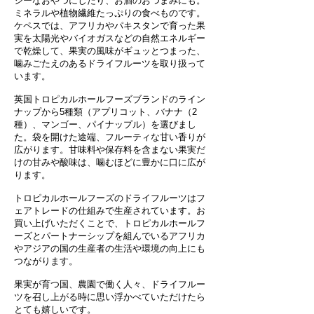
シーなおやつにしたり、お酒のおつまみにも。
ミネラルや植物繊維たっぷりの食べものです。
ケペスでは、アフリカやパキスタンで育った果
実を太陽光やバイオガスなどの自然エネルギー
で乾燥して、果実の風味がギュッとつまった、
噛みごたえのあるドライフルーツを取り扱って
います。
英国トロピカルホールフーズブランドのライン
ナップから5種類（アプリコット、バナナ（2
種）、マンゴー、パイナップル）を選びまし
た。袋を開けた途端、フルーティな甘い香りが
広がります。甘味料や保存料を含まない果実だ
けの甘みや酸味は、噛むほどに豊かに口に広が
ります。
トロピカルホールフーズのドライフルーツはフ
ェアトレードの仕組みで生産されています。お
買い上げいただくことで、トロピカルホールフ
ーズとパートナーシップを組んでいるアフリカ
やアジアの国の生産者の生活や環境の向上にも
つながります。
果実が育つ国、農園で働く人々、ドライフルー
ツを召し上がる時に思い浮かべていただけたら
とても嬉しいです。