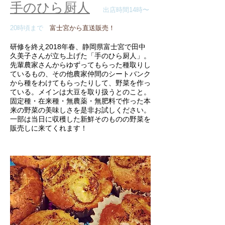
手のひら厨人
出店時間14時〜
20時頃まで
富士宮から直送販売！
研修を終え2018年春、静岡県富士宮で田中
久美子さんが立ち上げた「手のひら厨人」。
先輩農家さんからゆずってもらった種取りし
ているもの、その他農家仲間のシートバンク
から種をわけてもらったりして、野菜を作っ
ている。メインは大豆を取り扱うとのこと。
固定種・在来種・無農薬・無肥料で作った本
来の野菜の美味しさを是非お試しください。
一部は
当日に収穫した新鮮そのものの野菜を
販売しに来てくれます！