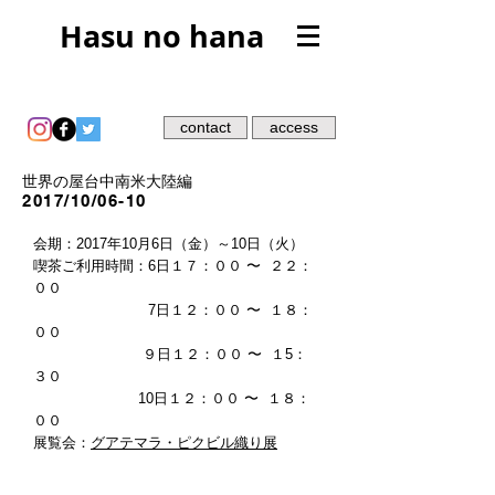
Hasu no hana
contact
access
世界の屋台中南米大陸編
2017/10/06-10
会期：2017年10月6日（金）～10日（火）
喫茶ご利用
時間：6日
１７：００ 〜 ２２：
００
7日１２：００ 〜 １８：
００
９日
１２：００ 〜 １5：
３０
10日１２：００ 〜 １８：
００
展覧会：
グアテマラ・ピクビル織り展