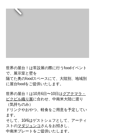
世界の屋台！は常設展の際に行うfoodイベント
で、展示室と壁を
隔てた奥のfoodスペースにて、大陸別、地域別
に屋台foodをご提供いたします。
世界の屋台！は10月6日〜10日は
グアテマラ・
ピクビル織り展
に合わせ、中南米大陸に渡り
（気持ちのみ）
ドリンクやおやつ、軽食をご用意を予定してい
ます。
そして、10/6はゲストシェフとして、アーティ
ストの
マダジュンコ
さんをお招きし、
中南米プレートをご提供いたします。