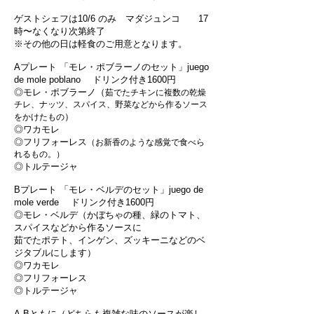
ゲストシェフは10/6 のみ マダジュンコ 17
時〜なくなり次第終了
※その他の日は軽食のご用意となります。
Aプレート 「モレ・ポブラーノのセット」juego
de mole poblano ドリンク付き1600円
◎モレ・ポブラーノ（
茹でたチキンに複数の乾燥
チレ、ナッツ、スパイス、野菜などから作るソース
）
をかけたもの
◎ワカモレ
◎フリフォーレス
（お新香のような感覚で食べら
れるもの。）
◎トルテージャ
Bプレート 「モレ・ベルデのセット」juego de
mole verde
ドリンク付き1600円
◎モレ・ベルデ（かぼちゃの種、緑のトマト、
スパイスなどから作るソースに
茹でたポテト、インゲン、ズッキーニなどのベ
ジタブルにします）
◎ワカモレ
◎フリフォーレス
◎トルテージャ
A,Bともに（どちらも複雑な味のソースが楽し