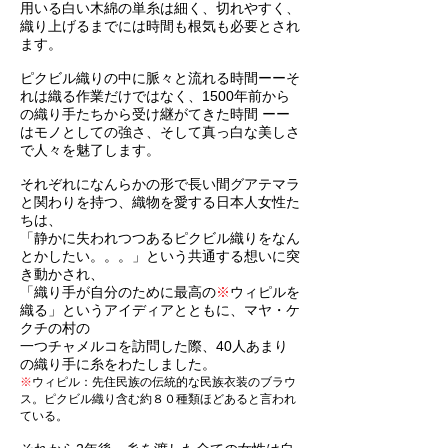
用いる白い木綿の単糸は細く、切れやすく、
織り上げるまでには時間も根気も必要とされ
ます。
ピクビル織りの中に脈々と流れる時間ーーそ
れは織る作業だけではなく、1500年前から
の織り手たちから受け継がてきた時間 ーー
はモノとしての強さ、そして真っ白な美しさ
で人々を魅了します。
それぞれになんらかの形で長い間グアテマラ
と関わりを持つ、織物を愛する日本人女性た
ちは、
「静かに失われつつあるピクビル織りをなん
とかしたい。。。」という共通する想いに突
き動かされ、
「織り手が自分のために最高の
※
ウィピルを
織る」というアイディアとともに、マヤ・ケ
クチの村の
一つチャメルコを訪問した際、40人あまり
の織り手に糸をわたしました。
※
ウィピル：先住民族の伝統的な民族衣装のブラウ
ス。ピクビル織り含む約８０種類ほどあると言われ
ている。