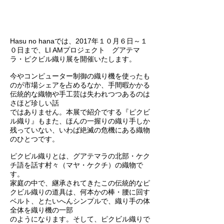
Hasu no hanaでは、2017年１０月６日～１
０日まで、LI AMプロジェクト グアテマ
ラ・ピクビル織り展を開催
いたします。
今やコンピューター制御の織り機を使ったも
のが市場シェアを占めるなか、手間暇かかる
伝統的な織物や手工芸は失われつつあるのは
さほど
珍しい話
ではありません。
本展で紹介でする『ピクビ
ル織り』もまた、ほんの一握りの織り手しか
残っていない、いわば絶滅の危機にある織物
の
ひとつです。
ピクビル織りとは、グアテマラの北部・ケク
チ語を話す村々（マヤ・ケクチ）の織物で
す。
家庭の中で、継承されてきたこの伝統的なピ
クビル織りの道具は、何本かの棒・腰に回す
ベルト、とたいへんシンプルで、織り手の体
全体を織り機の一部
のようになります。
そして、ピクビル織りで