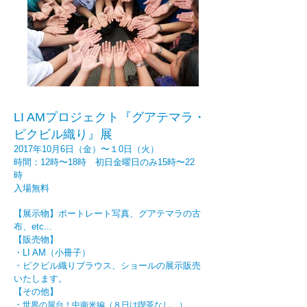
LI AMプロジェクト『グアテマラ・
ピクビル織り』展
2017年10月6日（金）〜１0日（火）
時間：12時〜18時 初日金曜日のみ15時〜22
時
入場無料
【展示物】ポートレート写真、グアテマラの古
布、etc...
【販売物】
・LI AM（小冊子）
・ピクビル織りブラウス、ショールの展示販売
いたします。
【その他】
・
世界の屋台！中南米編（８日は喫茶なし。）