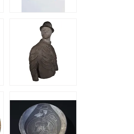
エ
ス
キ
モ
ー
人
形
wool