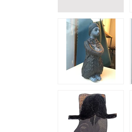
船
を
抱
く
女
の
子
a
コ
e
ア
ラ
を
抱
く
女
の
子