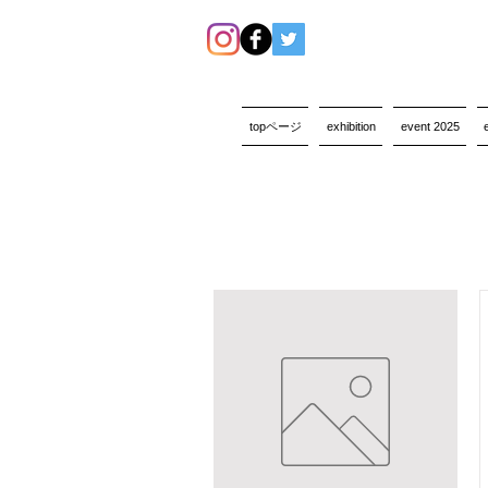
topページ
exhibition
event 2025