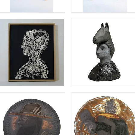
猫
お
を
人
抱
形
く
を
男
抱
の
く
子
羽
飾
り
の
女
の
子
natomical
馬
xperiment
と
三
つ
編
み