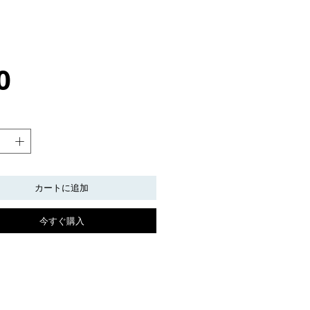
価
0
格
カートに追加
今すぐ購入