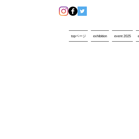
topページ
exhibition
event 2025