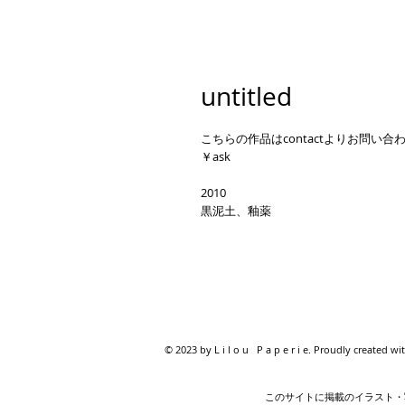
untitled
こちらの作品はcontactよりお問い合
￥ask
2010
黒泥土、釉薬
© 2023 by L i l o u P a p e r i e. Proudly created wi
このサイトに掲載のイラスト・写