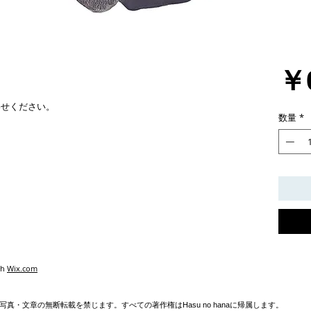
￥
わせください。
数量
*
th
Wix.com
真・文章の無断転載を禁じます。すべての著作権はHasu no hanaに帰属します。