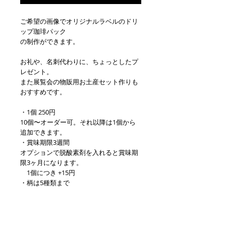
ご希望の画像でオリジナルラベルのドリ
ップ珈琲パック
の制作ができます。
お礼や、名刺代わりに、ちょっとしたプ
レゼント。
また展覧会の物販用お土産セット作りも
おすすめです。
・1個 250円
10個〜オーダー可。それ以降は1個から
追加できます。
・賞味期限3週間
オプションで脱酸素剤を入れると賞味期
限3ヶ月になります。
1個につき +15円
・柄は5種類まで
データをご自身で作る場合は10個全て異
なる柄でも大丈夫です。
・送料 15個くらいまで 250円で発送でき
ます。