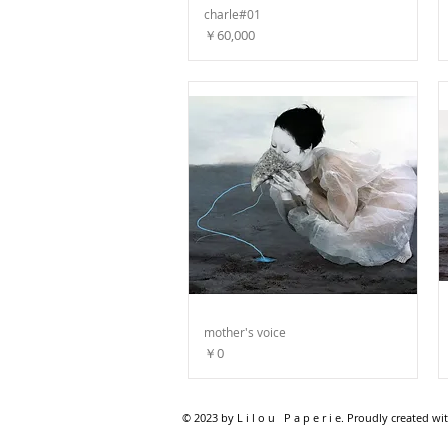
charle#01
価格
￥60,000
mother's voice
価格
￥0
© 2023 by L i l o u P a p e r i e. Proudly created wi