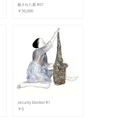
赦された庭 #01
価格
￥50,000
security blanket #1
価格
￥0