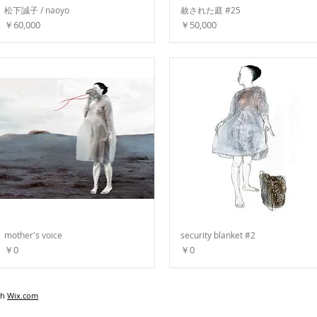
松下誠子 / naoyo
赦された庭 #25
価格
価格
￥60,000
￥50,000
mother's voice
security blanket #2
価格
価格
￥0
￥0
th
Wix.com