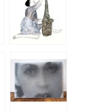
#01
security
blanket
#1