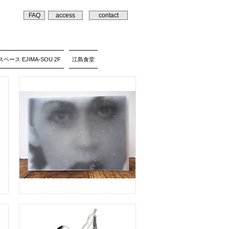
FAQ
access
contact
ペース EJIMA-SOU 2F
江島食堂
赦
さ
れ
た
庭