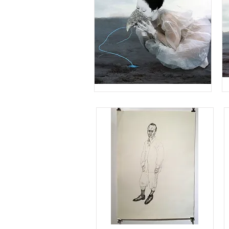
na
mother's
mo
voice
voi