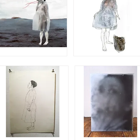
oyo
#25
ther's
security
ce
blanket
#2