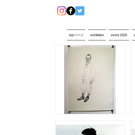
topページ
exhibition
event 2025
charle#01
松
下
誠
子
/