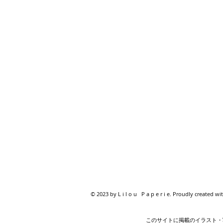
© 2023 by L i l o u P a p e r i e. Proudly created wi
このサイトに掲載のイラスト・写