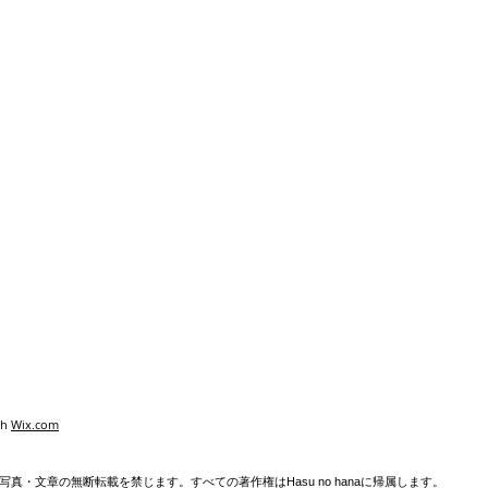
th
Wix.com
真・文章の無断転載を禁じます。すべての著作権はHasu no hanaに帰属します。