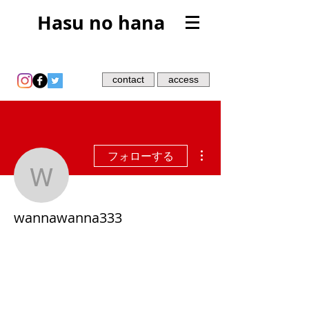
Hasu no hana
contact
access
その他
フォローする
wannawanna333
wannawanna333