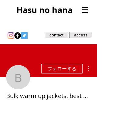
Hasu no hana
contact
access
その他
フォローする
Bulk warm up jackets, be
Bulk warm up jackets, best bulking oral steroid stack