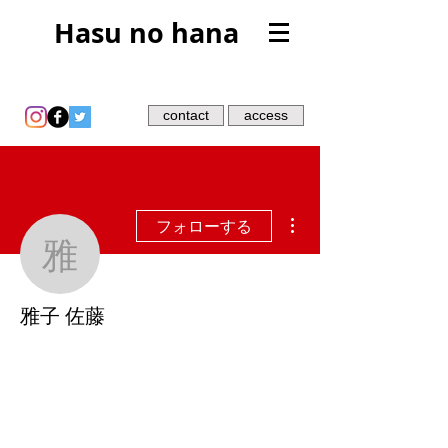
Hasu no hana
contact
access
その他
フォローする
雅子 佐藤
雅子 佐藤