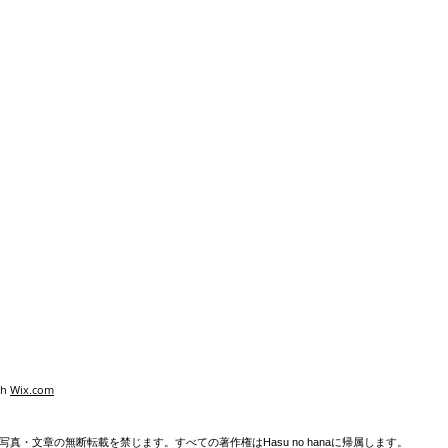
th
Wix.com
真・文章の無断転載を禁じます。すべての著作権はHasu no hanaに帰属します。