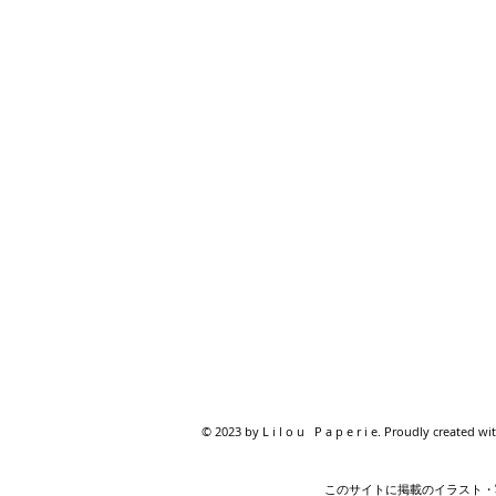
© 2023 by L i l o u P a p e r i e. Proudly created wi
このサイトに掲載のイラスト・写