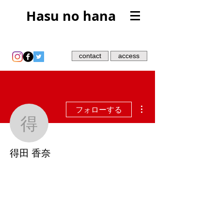
Hasu no hana
contact
access
その他
フォローする
得田 香奈
得田 香奈