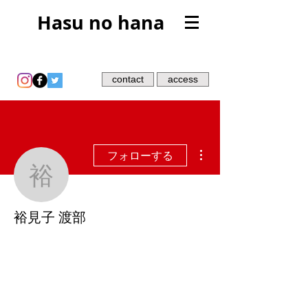
Hasu no hana
contact
access
その他
フォローする
裕見子 渡部
裕見子 渡部