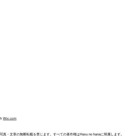
th
Wix.com
真・文章の無断転載を禁じます。すべての著作権はHasu no hanaに帰属します。