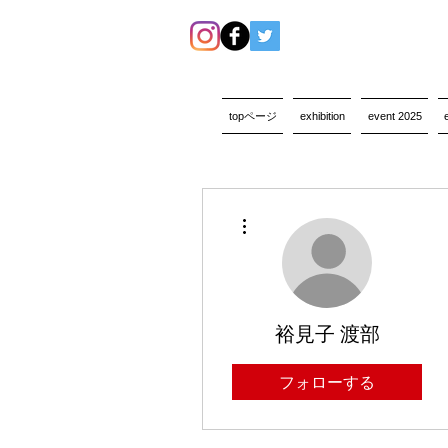
topページ
exhibition
event 2025
その他
裕見子 渡部
フォローする