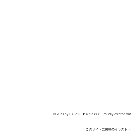
© 2023 by L i l o u P a p e r i e. Proudly created wi
このサイトに掲載のイラスト・写