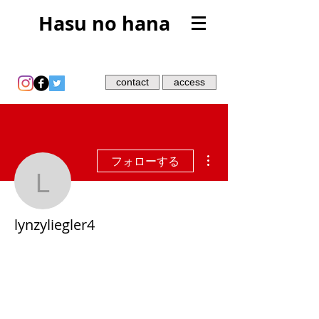
Hasu no hana
contact
access
その他
フォローする
lynzyliegler4
lynzyliegler4