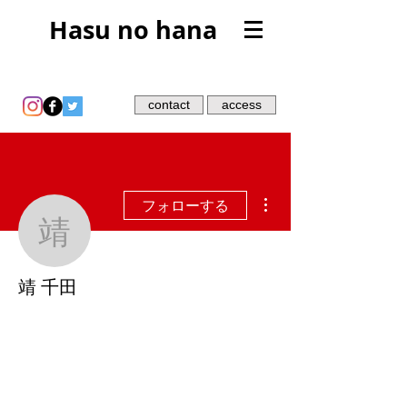
Hasu no hana
contact
access
その他
フォローする
靖 千田
靖 千田