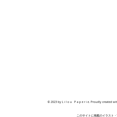
© 2023 by L i l o u P a p e r i e. Proudly created wi
このサイトに掲載のイラスト・写