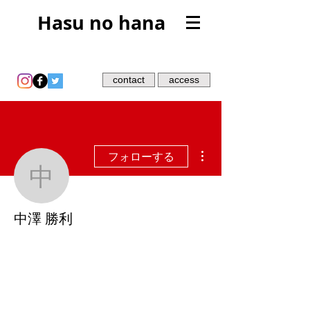
Hasu no hana
contact
access
その他
フォローする
中澤 勝利
中澤 勝利