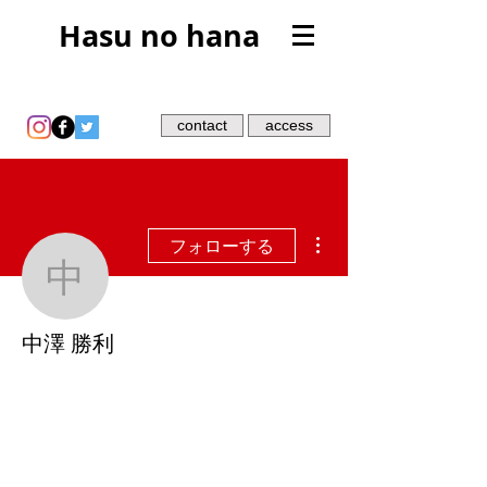
Hasu no hana
contact
access
その他
フォローする
中澤 勝利
中澤 勝利