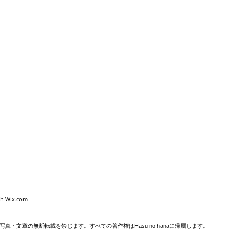
th
Wix.com
真・文章の無断転載を禁じます。すべての著作権はHasu no hanaに帰属します。