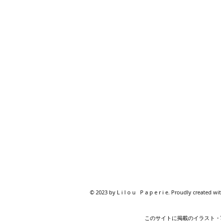
© 2023 by L i l o u P a p e r i e. Proudly created wi
このサイトに掲載のイラスト・写