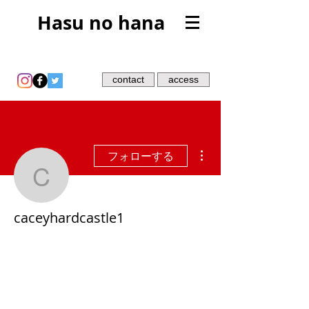
Hasu no hana
contact
access
その他
フォローする
caceyhardcastle1
caceyhardcastle1