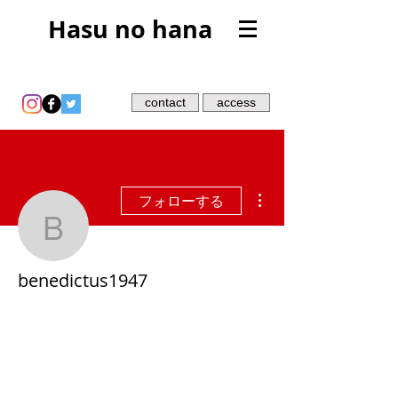
Hasu no hana
contact
access
その他
フォローする
benedictus1947
benedictus1947