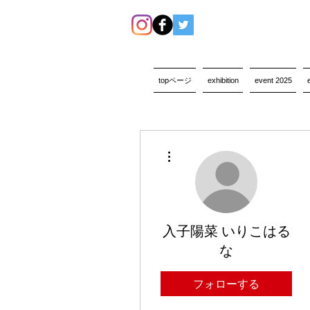
topページ
exhibition
event 2025
その他
入子陽菜 いりこはる
な
フォローする