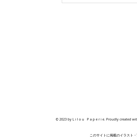
© 2023 by L i l o u P a p e r i e. Proudly created wi
このサイトに掲載のイラスト・写