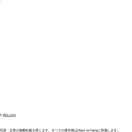
th
Wix.com
真・文章の無断転載を禁じます。すべての著作権はHasu no hanaに帰属します。