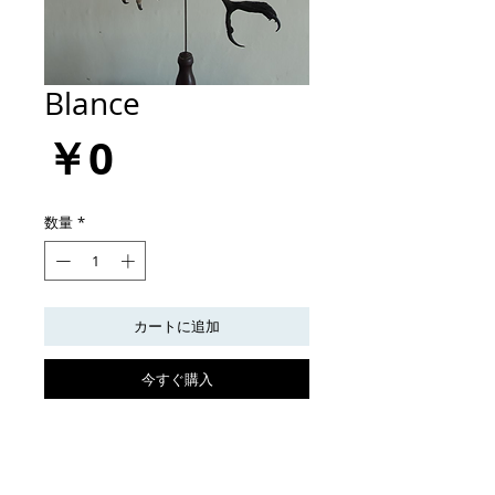
Blance
価
￥0
格
数量
*
カートに追加
今すぐ購入
sold out
blance