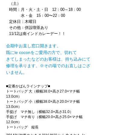
（土
）
時間：月・火・土・日 12：00～18：00
水・金 15：00〜22：00
定休日：木曜日
その他：併設喫茶あり
11/12は南インドカレーデー！！
会期中お直し窓口開きます。
既にle coconをご愛用の方で、切れて
きてしまったなどのお客様は、持ち込みにて
修理を承ります。※その場でのお直しはござ
いません。
■定番かばんラインナップ■
トートバッグ 大（横幅38.0×高さ27.0×マチ幅
13.0cm）
トートバッグ 小（横幅38.0×高さ20.0×マチ幅
13.0cm）
手提げ マチ無し（横幅32.0×高さ31.0）
手提げ マチ有り（横幅20.0×高さ25.0×マチ幅
12.0cm）
トートバッグ 縦長