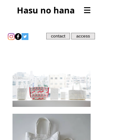
Hasu no hana
contact
access