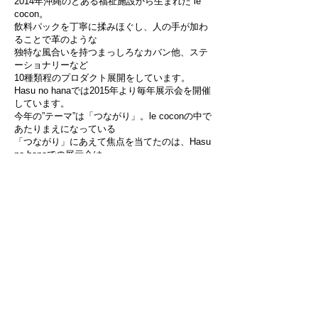
2014年沖縄のとある福祉施設から生まれた le
cocon。
飲料パックを丁寧に揉みほぐし、人の手が加わ
る
ことで革のような
独特な風合いを持つまっしろなカバン他、ステ
ーショナリーなど
10種類程のプロダクト
展開をしています。
Hasu no hanaでは2015年より毎年展示会を開催
しています。
今年の”テーマ”は「つながり」。le coconの中で
あたりまえになっている
「つながり」に
あえて焦点を当てたのは、Hasu
no hanaでの展示会は、
今まで購入してくださった方の
お直しの窓口と
なり、お客様からの声を
集める機会にもなっています。
既にお持ちの方
も、興味をもったかたも
ぜひ起こしください。
●le cocon pop-up store Tokyo 2017
le coconが立ち上げから目標にしてきたことの
ひとつに、「つながり」
があります。 福祉事業所で生まれたこの作業を
様々な立場の人達に繋げたい、
と独立して行って来た活動は、現在では地域と
の繋がりが不可欠な仕組みに