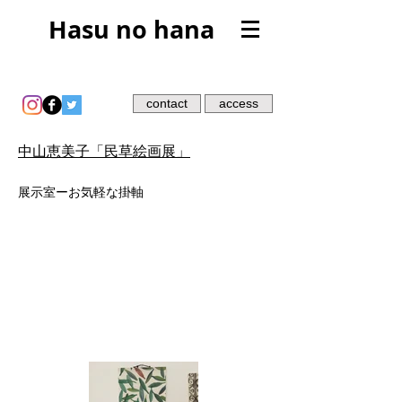
Hasu no hana
contact
access
中山恵美子「民草絵画展」
​展示室ーお気軽な掛軸