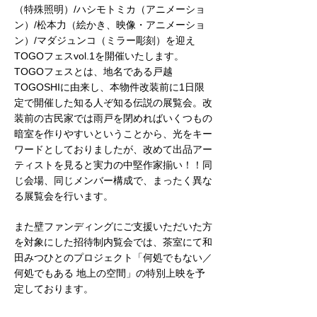
（特殊照明）/ハシモトミカ（アニメーショ
ン）/松本力（絵かき、映像・アニメーショ
ン）/マダジュンコ（ミラー彫刻）を迎え
TOGOフェスvol.1を開催いたします。
TOGOフェスとは、地名である戸越
TOGOSHIに由来し、本物件改装前に1日限
定で開催した知る人ぞ知る伝説の展覧会。改
装前の古民家では雨戸を閉めればいくつもの
暗室を作りやすいということから、光をキー
ワードとしておりましたが、改めて出品アー
ティストを見ると実力の中堅作家揃い！！同
じ会場、同じメンバー構成で、まったく異な
る展覧会を行います。
また壁ファンディングにご支援いただいた方
を対象にした招待制内覧会では、茶室にて和
田みつひとのプロジェクト「何処でもない／
何処でもある 地上の空間」の特別上映を予
定しております。