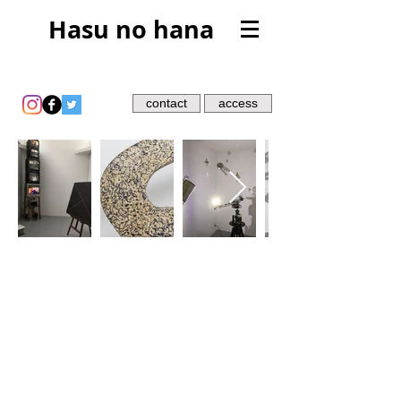
Hasu no hana
contact
access
TOGOフェス
vol.1
日程：2019年6月8日（土）〜16日（日）
16日以降はアポイント制で6月30日まで開
催。
時間：月・火・土・日 12時〜18時
水・金 15時〜21時 /
木曜定休日