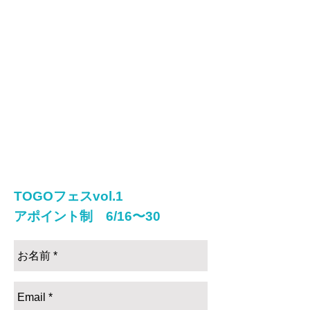
入場料：500円
場所：
品川区戸越5-8-19
✴︎東急大井町線「戸越公園」駅より徒歩３
分。
✴︎都営浅草線「戸越」駅より徒歩10分。
参加アーティスト
市川平、ハシモトミカ、マダジュンコ、松本
力
​ゲスト：和田みつひと（壁ファンディング対
象の特別内覧会のみ）
TOGOフェスvol.1
アポイント制 6/16〜30