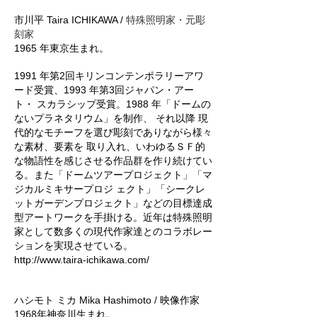
市川平 Taira ICHIKAWA /
特殊照明家・元彫
刻家
1965 年東京生まれ。
1991 年第2回キリンコンテンポラリーアワ
ード受賞、1993 年第3回ジャパン・アー
ト・ スカラシップ受賞。1988 年「ドームの
ないプラネタリウム」を制作、 それ以降 現
代的なモチーフを選び彫刻でありながら様々
な素材、要素を 取り入れ、いわゆるＳＦ的
な物語性を感じさせる作品群を作り続けてい
る。また「ドームツアープロジェクト」「マ
ジカルミキサープロジ ェクト」「シークレ
ットガーデンプロジェクト」などの目標達成
型アートワークを手掛ける。近年は特殊照明
家として数多くの現代作家達とのコラボレー
ションを実現させている。
http://www.taira-ichikawa.com/
ハシモト ミカ Mika Hashimoto / 映像作家
1968年神奈川生まれ。